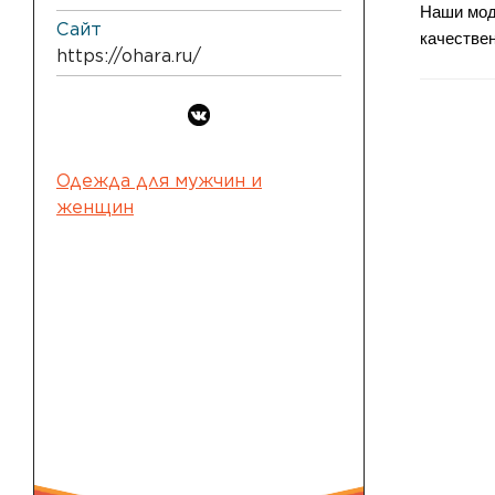
Наши мод
Сайт
качестве
https://ohara.ru/
Дизайн м
вам было
Приглаша
Одежда для мужчин и
женщин