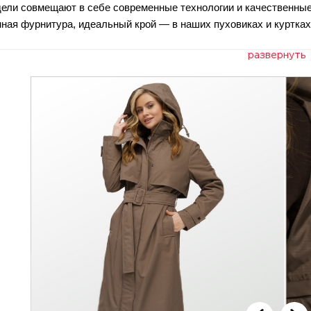
ели совмещают в себе современные технологии и качественные 
нная фурнитура, идеальный крой — в наших пуховиках и куртках
агазинов так же продуман до мелочей — начиная от вывески, за
 комфортно находиться в наших магазинах.
ем вас за тёплыми покупками в O’HARA!